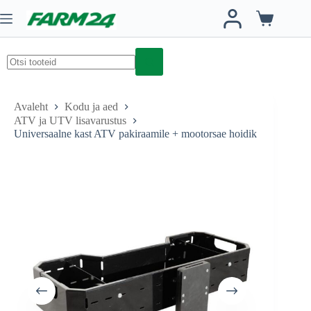
Skip
to
Ostukorv
content
No
results
Avaleht
Kodu ja aed
ATV ja UTV lisavarustus
Universaalne kast ATV pakiraamile + mootorsae hoidik