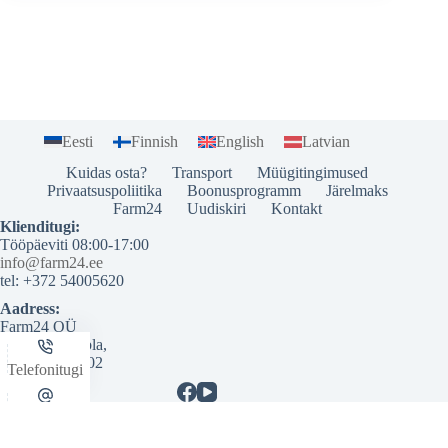
Eesti
Finnish
English
Latvian
Kuidas osta?
Transport
Müügitingimused
Privaatsuspoliitika
Boonusprogramm
Järelmaks
Farm24
Uudiskiri
Kontakt
Klienditugi:
Tööpäeviti 08:00-17:00
info@farm24.ee
tel: +372 54005620
Aadress:
Farm24 OÜ
Pikk 37b Ambla,
Järvamaa 73502
Telefonitugi
Email