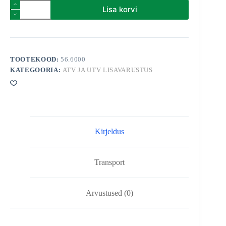
Universaalne
Lisa korvi
kast
ATV
pakiraamile
+
mootorsae
hoidik
TOOTEKOOD:
56.6000
kogus
KATEGOORIA:
ATV JA UTV LISAVARUSTUS
Kirjeldus
Transport
Arvustused (0)