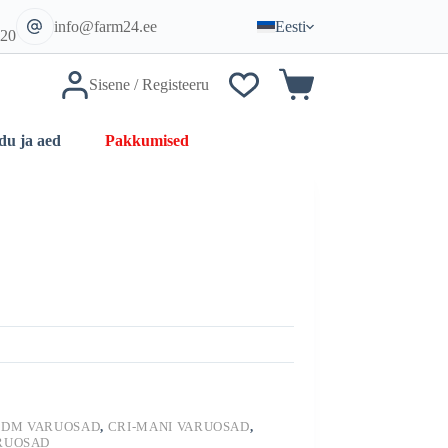
:
info@farm24.ee
Eesti
620
Sisene / Registeeru
Ostukorv
Pakkumised
du ja aed
A DM VARUOSAD
,
CRI-MANI VARUOSAD
,
ARUOSAD