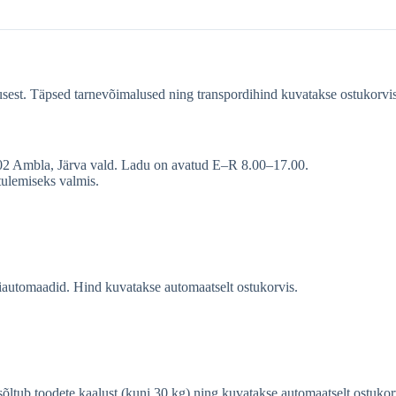
gusest. Täpsed tarnevõimalused ning transpordihind kuvatakse ostukorvis
502 Ambla, Järva vald. Ladu on avatud E–R 8.00–17.00.
etulemiseks valmis.
automaadid. Hind kuvatakse automaatselt ostukorvis.
sõltub toodete kaalust (kuni 30 kg) ning kuvatakse automaatselt ostukor