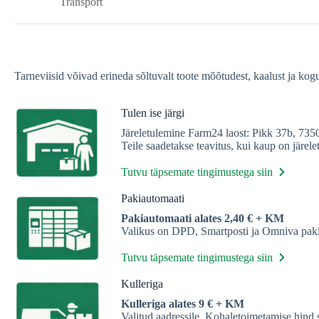
Transport
Tarneviisid võivad erineda sõltuvalt toote mõõtudest, kaalust ja ko
Tulen ise järgi
Järeletulemine Farm24 laost: Pikk 37b, 73
Teile saadetakse teavitus, kui kaup on järel
Tutvu täpsemate tingimustega siin
Pakiautomaati
Pakiautomaati alates 2,40 € + KM
Valikus on DPD, Smartposti ja Omniva paki
Tutvu täpsemate tingimustega siin
Kulleriga
Kulleriga alates 9 € + KM
Valitud aadressile. Kohaletoimetamise hind 