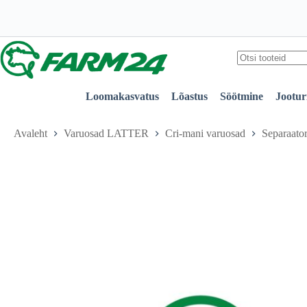
Skip
to
content
No
results
Loomakasvatus
Lõastus
Söötmine
Jootur
Avaleht
Varuosad LATTER
Cri-mani varuosad
Separaat