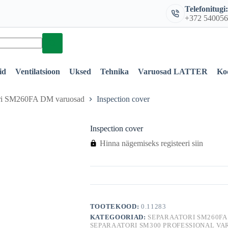
Telefonitugi
+372 54005
id
Ventilatsioon
Uksed
Tehnika
Varuosad LATTER
Ko
ori SM260FA DM varuosad
Inspection cover
Inspection cover
Hinna nägemiseks registeeri siin
TOOTEKOOD:
0.11283
KATEGOORIAD:
SEPARAATORI SM260F
SEPARAATORI SM300 PROFESSIONAL V