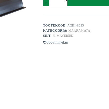
põlvepiire
madratsile
1,2
m
kogus
TOOTEKOOD:
AGRI-3035
KATEGOORIA:
MÄÄRAMATA
SILT:
PIIMAVEISED
Soovinimekiri