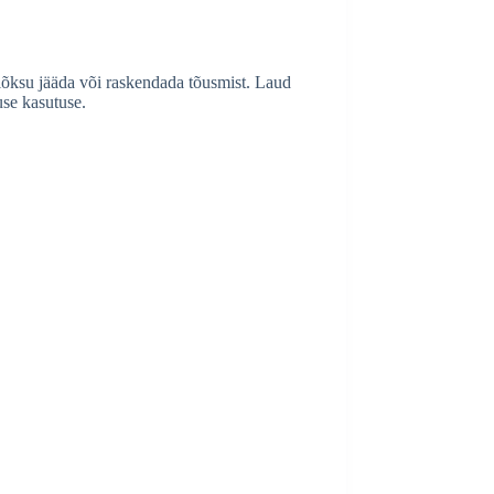
 lõksu jääda või raskendada tõusmist. Laud
use kasutuse.