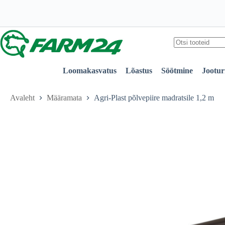
madratsile
Skip
1,2
to
m
content
kogus
No
results
Loomakasvatus
Lõastus
Söötmine
Jootur
Avaleht
Määramata
Agri-Plast põlvepiire madratsile 1,2 m