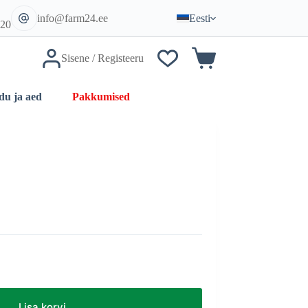
:
info@farm24.ee
Eesti
620
Sisene / Registeeru
Ostukorv
Pakkumised
du ja aed
Lisa korvi