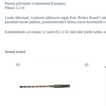
Plastist põlvepiire (valmistatud Kanadas).
Pikkus 1,2 m
Lisaks lühemale, 4-jalasele pikkusele tagab Poly Brisket Board’i si
parandab kioski puhtust, positsioneerides lehma esiosa korrektselt 
Kinnitamiseks arvestada 12 naela (6,5 x 62 mm) ühe piirde kohta. (
Seotud tooted