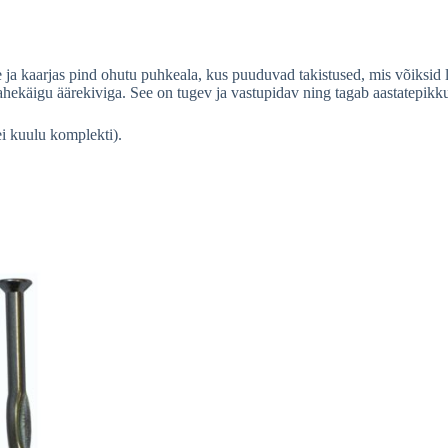
le ja kaarjas pind ohutu puhkeala, kus puuduvad takistused, mis võiksid
vahekäigu äärekiviga. See on tugev ja vastupidav ning tagab aastatepikk
ei kuulu komplekti).